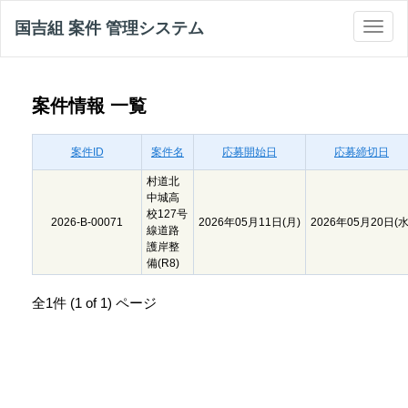
国吉組 案件 管理システム
案件情報 一覧
案件ID
案件名
応募開始日
応募締切日
村道北
中城高
校127号
2026-B-00071
2026年05月11日(月)
2026年05月20日(水
線道路
護岸整
備(R8)
全1件 (1 of 1) ページ